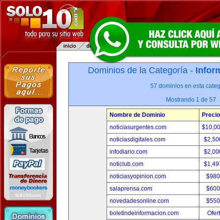
Dominios de la Categoría -
Infor
57 dominios en esta categ
Mostrando 1 de 57
Nombre de Dominio
Precio
noticiasurgentes.com
$10,0
noticiasdigitales.com
$2,50
infodiario.com
$2,00
noticlub.com
$1,49
noticiasyopinion.com
$980
salaprensa.com
$600
novedadesonline.com
$550
boletindeinformacion.com
Ofer