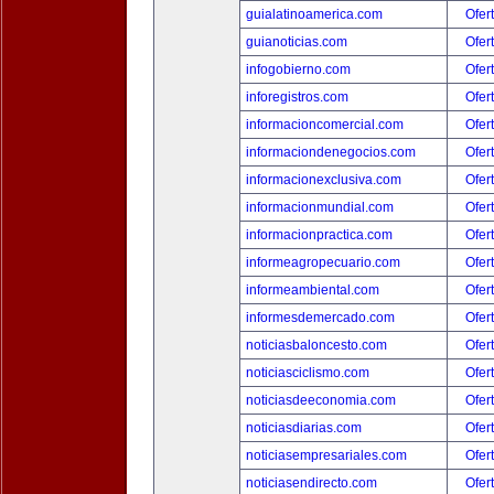
guialatinoamerica.com
Ofer
guianoticias.com
Ofer
infogobierno.com
Ofer
inforegistros.com
Ofer
informacioncomercial.com
Ofer
informaciondenegocios.com
Ofer
informacionexclusiva.com
Ofer
informacionmundial.com
Ofer
informacionpractica.com
Ofer
informeagropecuario.com
Ofer
informeambiental.com
Ofer
informesdemercado.com
Ofer
noticiasbaloncesto.com
Ofer
noticiasciclismo.com
Ofer
noticiasdeeconomia.com
Ofer
noticiasdiarias.com
Ofer
noticiasempresariales.com
Ofer
noticiasendirecto.com
Ofer