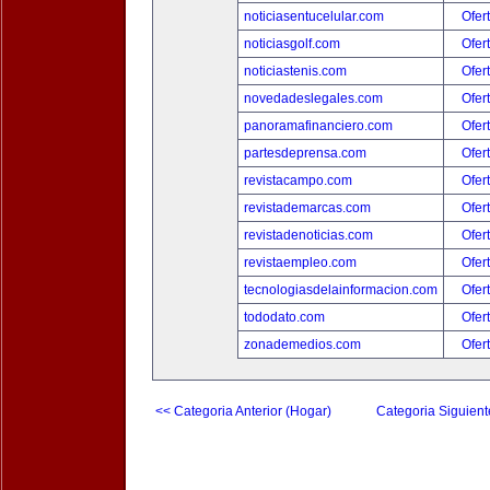
noticiasentucelular.com
Ofer
noticiasgolf.com
Ofer
noticiastenis.com
Ofer
novedadeslegales.com
Ofer
panoramafinanciero.com
Ofer
partesdeprensa.com
Ofer
revistacampo.com
Ofer
revistademarcas.com
Ofer
revistadenoticias.com
Ofer
revistaempleo.com
Ofer
tecnologiasdelainformacion.com
Ofer
tododato.com
Ofer
zonademedios.com
Ofer
<< Categoria Anterior (Hogar)
Categoria Siguient