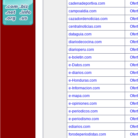
cadenadeportiva.com
Ofer
campoaldia.com
Ofer
cazadordenoticias.com
Ofer
centralnoticias.com
Ofer
dataguia.com
Ofer
diariodecocina.com
Ofer
diarioperu.com
Ofer
e-boletin.com
Ofer
e-Datos.com
Ofer
e-diarios.com
Ofer
e-Honduras.com
Ofer
e-Informacion.com
Ofer
e-mapa.com
Ofer
e-opiniones.com
Ofer
e-periodicos.com
Ofer
e-periodismo.com
Ofer
ediarios.com
Ofer
forodeperiodistas.com
Ofer