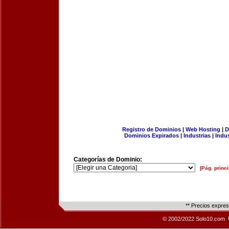
Registro de Dominios
|
Web Hosting
|
D
Dominios Expirados
|
Industrias
|
Indu
Categorías de Dominio:
[Pág. princi
** Precios expre
© 2002/2022 Solo10.com