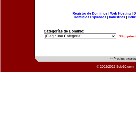
Registro de Dominios
|
Web Hosting
|
D
Dominios Expirados
|
Industrias
|
Indu
Categorías de Dominio:
[Pág. princi
** Precios expre
© 2002/2022 Solo10.com