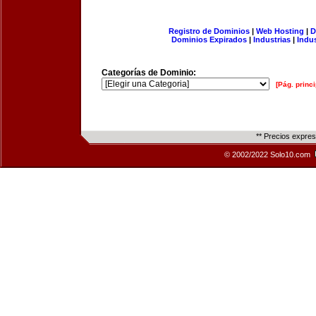
Registro de Dominios
|
Web Hosting
|
D
Dominios Expirados
|
Industrias
|
Indu
Categorías de Dominio:
[Pág. princi
** Precios expre
© 2002/2022 Solo10.com