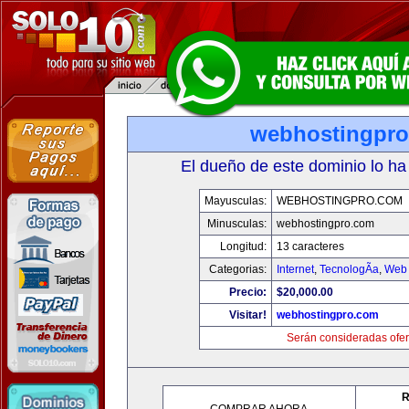
webhostingpr
El dueño de este dominio lo ha
Mayusculas:
WEBHOSTINGPRO.COM
Minusculas:
webhostingpro.com
Longitud:
13 caracteres
Categorias:
Internet
,
TecnologÃ­a
,
Web 
Precio:
$20,000.00
Visitar!
webhostingpro.com
Serán consideradas ofer
R