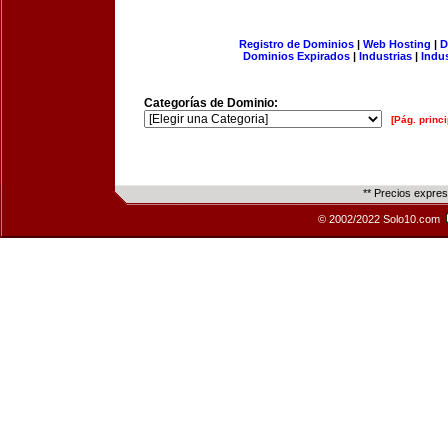
Registro de Dominios
|
Web Hosting
|
D
Dominios Expirados
|
Industrias
|
Indu
Categorías de Dominio:
[Pág. princi
** Precios expre
© 2002/2022 Solo10.com