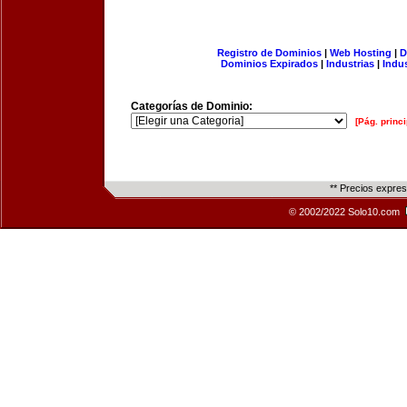
Registro de Dominios
|
Web Hosting
|
D
Dominios Expirados
|
Industrias
|
Indu
Categorías de Dominio:
[Pág. princi
** Precios expre
© 2002/2022 Solo10.com