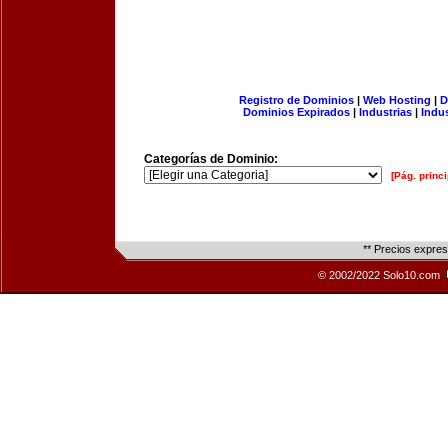
Registro de Dominios
|
Web Hosting
|
D
Dominios Expirados
|
Industrias
|
Indu
Categorías de Dominio:
[Pág. princi
** Precios expre
© 2002/2022 Solo10.com