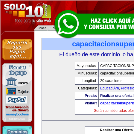
capacitacionsupe
El dueño de este dominio lo ha
Mayusculas:
CAPACITACIONSU
Minusculas:
capacitacionsuperio
Longitud:
20 caracteres
Categorias:
EducaciÃ³n
,
Profesi
Precio:
Realizar una oferta!
Visitar!
capacitacionsuperi
Serán consideradas ofer
Realizar una Oferta