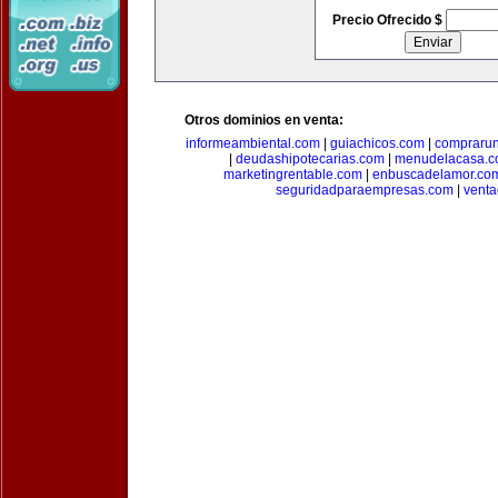
Precio Ofrecido $
Otros dominios en venta:
informeambiental.com
|
guiachicos.com
|
comprarun
|
deudashipotecarias.com
|
menudelacasa.
marketingrentable.com
|
enbuscadelamor.co
seguridadparaempresas.com
|
vent