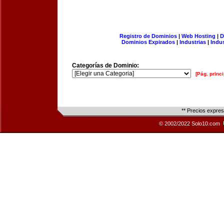
Registro de Dominios
|
Web Hosting
|
D
Dominios Expirados
|
Industrias
|
Indu
Categorías de Dominio:
[Pág. princi
** Precios expre
© 2002/2022 Solo10.com