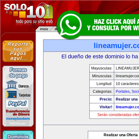
lineamujer.
El dueño de este dominio lo ha
Mayusculas:
LINEAMUJE
Minusculas:
lineamujer.c
Longitud:
10 caracteres
Categorias:
Portales
,
Soc
Precio:
Realizar una 
Visitar!
lineamujer.c
Serán consideradas ofer
Realizar una Oferta