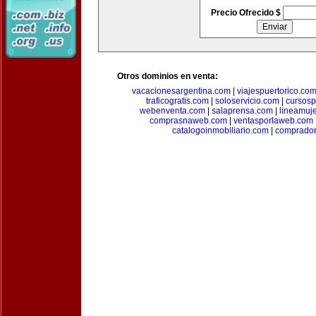
Precio Ofrecido $
Otros dominios en venta:
vacacionesargentina.com
|
viajespuertorico.co
traficogratis.com
|
soloservicio.com
|
cursosp
webenventa.com
|
salaprensa.com
|
lineamuj
comprasnaweb.com
|
ventasporlaweb.com
catalogoinmobiliario.com
|
comprador