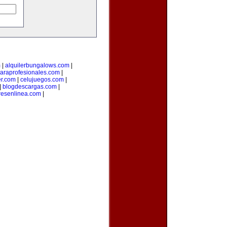
m
|
alquilerbungalows.com
|
araprofesionales.com
|
er.com
|
celujuegos.com
|
|
blogdescargas.com
|
esenlinea.com
|