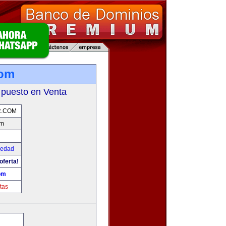
com
 puesto en Venta
R.COM
om
iedad
oferta!
om
tas