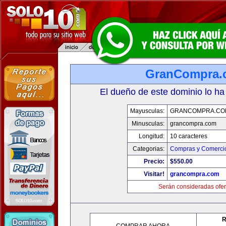
GranCompra.
El dueño de este dominio lo ha
Mayusculas:
GRANCOMPRA.CO
Minusculas:
grancompra.com
Longitud:
10 caracteres
Categorias:
Compras y Comercio
Precio:
$550.00
Visitar!
grancompra.com
Serán consideradas ofer
R