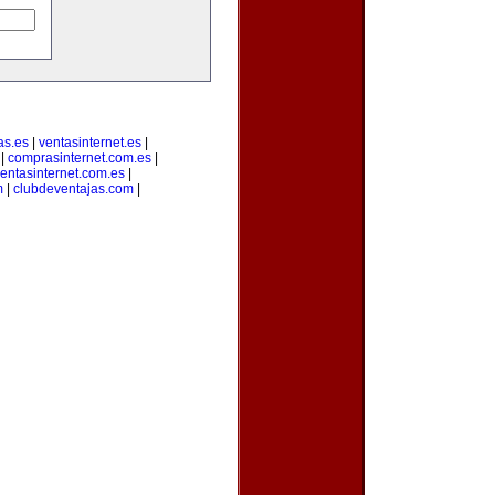
as.es
|
ventasinternet.es
|
|
comprasinternet.com.es
|
entasinternet.com.es
|
m
|
clubdeventajas.com
|