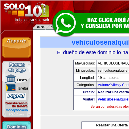
vehiculosenalqui
El dueño de este dominio lo ha
Mayusculas:
VEHICULOSENALQ
Minusculas:
vehiculosenalquile
Longitud:
19 caracteres
Categorias:
AutomÃ³viles y Coc
Precio:
Realizar una oferta
Visitar!
vehiculosenalquile
Serán consideradas ofer
Realizar una Oferta