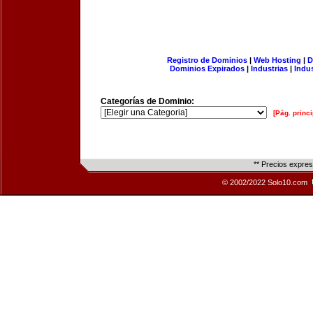
Registro de Dominios
|
Web Hosting
|
D
Dominios Expirados
|
Industrias
|
Indu
Categorías de Dominio:
[Pág. princi
** Precios expre
© 2002/2022 Solo10.com