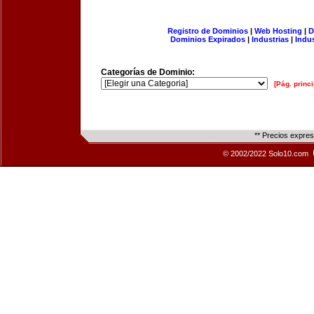
Registro de Dominios
|
Web Hosting
|
D
Dominios Expirados
|
Industrias
|
Indu
Categorías de Dominio:
[Pág. princi
** Precios expre
© 2002/2022 Solo10.com