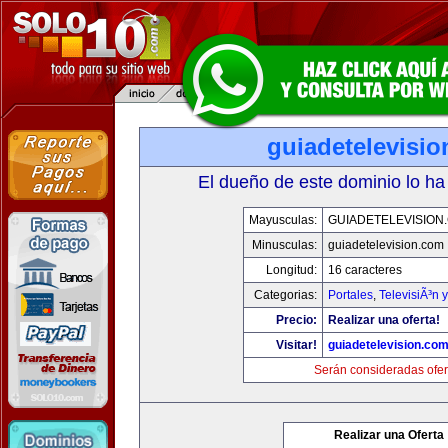
guiadetelevisi
El dueño de este dominio lo ha
Mayusculas:
GUIADETELEVISION
Minusculas:
guiadetelevision.com
Longitud:
16 caracteres
Categorias:
Portales
,
TelevisiÃ³n 
Precio:
Realizar una oferta!
Visitar!
guiadetelevision.co
Serán consideradas ofer
Realizar una Oferta