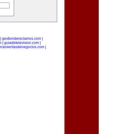
|
gestiondereclamos.com
|
m
|
guiadetelevision.com
|
rramientasdenegocios.com
|