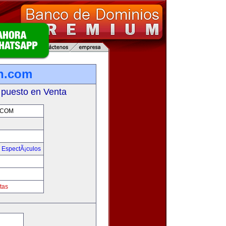
on.com
 puesto en Venta
.COM
y EspectÃ¡culos
m
tas